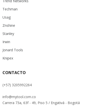
Trend Networks
Techman
Usag
Znshine
Stanley
Irwin
Jonard Tools
Knipex
CONTACTO
(+57) 3205992264
info@mytool.com.co
Carrera 73a, 63f - 49, Piso 5 / Engativá - Bogotá