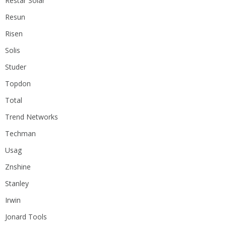
Restar Solar
Resun
Risen
Solis
Studer
Topdon
Total
Trend Networks
Techman
Usag
Znshine
Stanley
Irwin
Jonard Tools