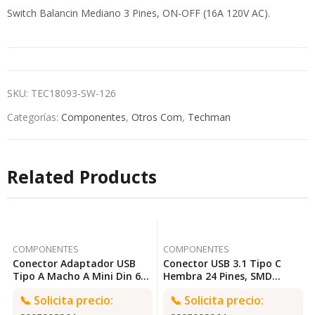
Switch Balancin Mediano 3 Pines, ON-OFF (16A 120V AC).
SKU:
TEC18093-SW-126
Categorías:
Componentes
,
Otros Com
,
Techman
Related Products
COMPONENTES
COMPONENTES
Conector Adaptador USB
Conector USB 3.1 Tipo C
Tipo A Macho A Mini Din 6
Hembra 24 Pines, SMD
Pin Hembra. TECHMAN CC-
9x10mm. TECHMAN CC-745
📞
Solicita precio:
📞
Solicita precio:
568