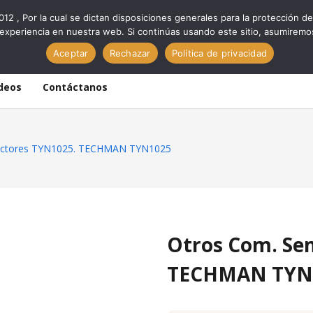
012 , Por la cual se dictan disposiciones generales para la protección
experiencia en nuestra web. Si continúas usando este sitio, asumiremo
Aceptar
Rechazar
Política de privacidad
deos
Contáctanos
uctores TYN1025. TECHMAN TYN1025
Otros Com. Se
TECHMAN TYN