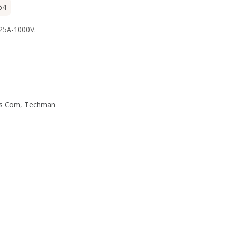
64
 25A-1000V.
s Com
,
Techman