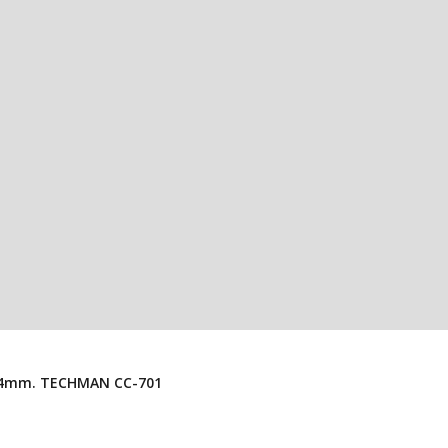
Conector USB “A” Hembra Para PCB En Vertical, Alto 14mm. TECHMAN CC-701