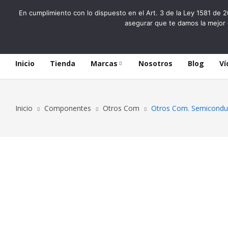
En cumplimiento con lo dispuesto en el Art. 3 de la Ley 1581 de 2
asegurar que te damos la mejor 
Inicio
Tienda
Marcas
Nosotros
Blog
Ví
Inicio
Componentes
Otros Com
Otros Com. Semicond