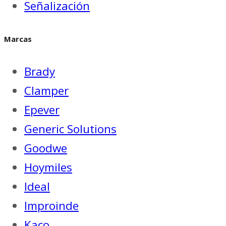
Señalización
Marcas
Brady
Clamper
Epever
Generic Solutions
Goodwe
Hoymiles
Ideal
Improinde
Kaco