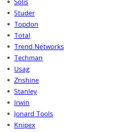
Solis
Studer
Topdon
Total
Trend Networks
Techman
Usag
Znshine
Stanley
Irwin
Jonard Tools
Knipex