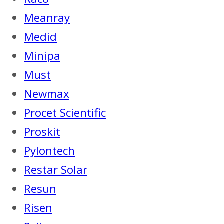
Meanray
Medid
Minipa
Must
Newmax
Procet Scientific
Proskit
Pylontech
Restar Solar
Resun
Risen