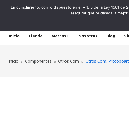
En cumplimiento con lo dispuesto en el Art. 3 de la Ley 1581 de 2
asegurar que te damos la mejor 
Inicio
Tienda
Marcas
Nosotros
Blog
Ví
Inicio
Componentes
Otros Com
Otros Com. Protoboar