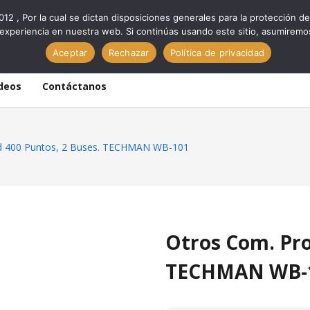
012 , Por la cual se dictan disposiciones generales para la protección
experiencia en nuestra web. Si continúas usando este sitio, asumiremo
Aceptar
Rechazar
Política de privacidad
deos
Contáctanos
d 400 Puntos, 2 Buses. TECHMAN WB-101
Otros Com. Pro
TECHMAN WB-