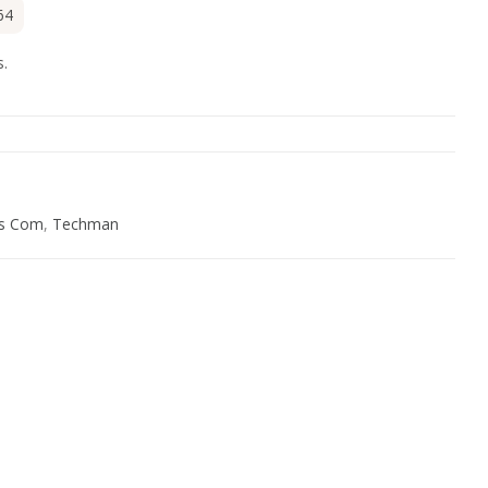
64
s.
s Com
,
Techman