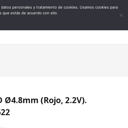
 de datos personales y tratamiento de cookies. Usamos cookies para
s que estás de acuerdo con ello.
0
 Ø4.8mm (Rojo, 2.2V).
622