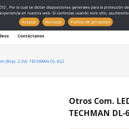
012 , Por la cual se dictan disposiciones generales para la protección
experiencia en nuestra web. Si continúas usando este sitio, asumiremo
Aceptar
Rechazar
Política de privacidad
deos
Contáctanos
m (Rojo, 2.2V). TECHMAN DL-622
Otros Com. LED
TECHMAN DL-