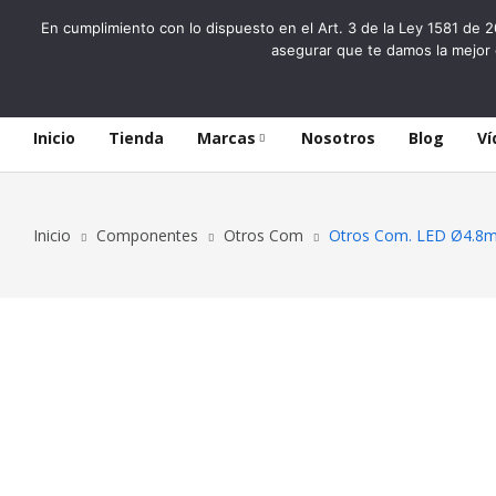
En cumplimiento con lo dispuesto en el Art. 3 de la Ley 1581 de 2
asegurar que te damos la mejor 
Inicio
Tienda
Marcas
Nosotros
Blog
Ví
Inicio
Componentes
Otros Com
Otros Com. LED Ø4.8m