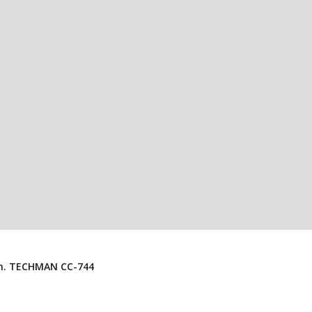
Conector USB 3.1 Tipo C Hembra 24 Pines, SMD 9x8mm. TECHMAN CC-744