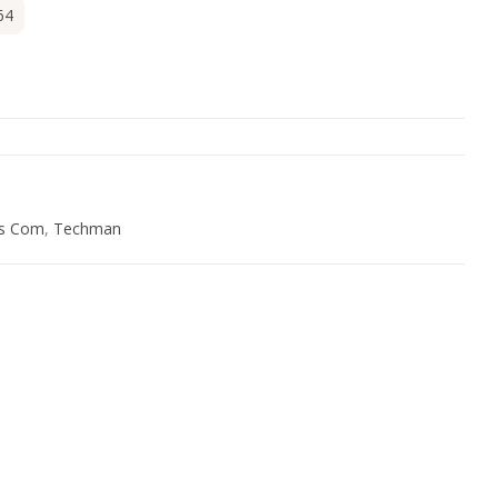
64
s Com
,
Techman