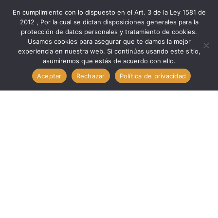
En cumplimiento con lo dispuesto en el Art. 3 de la Ley 1581 de
2012 , Por la cual se dictan disposiciones generales para la
protección de datos personales y tratamiento de cookies.
Inicio
Componentes
Otros Com
Usamos cookies para asegurar que te damos la mejor
Otros Com. Diodo Zener 1 / 2W 1N5238B. TECHMAN
experiencia en nuestra web. Si continúas usando este sitio,
asumiremos que estás de acuerdo con ello.
1N5238B
Aceptar
Rechazar
Política de privacidad