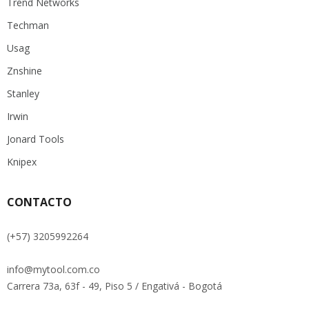
Trend Networks
Techman
Usag
Znshine
Stanley
Irwin
Jonard Tools
Knipex
CONTACTO
(+57) 3205992264
info@mytool.com.co
Carrera 73a, 63f - 49, Piso 5 / Engativá - Bogotá