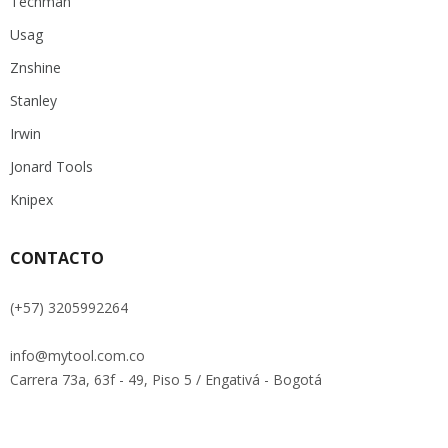
Techman
Usag
Znshine
Stanley
Irwin
Jonard Tools
Knipex
CONTACTO
(+57) 3205992264
info@mytool.com.co
Carrera 73a, 63f - 49, Piso 5 / Engativá - Bogotá