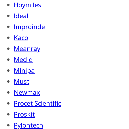
Hoymiles
Ideal
Improinde
Kaco
Meanray
Medid
Minipa
Must
Newmax
Procet Scientific
Proskit
Pylontech