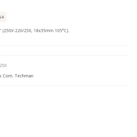
64
ro” (250V-220/250, 18x35mm 105°C).
250
s Com
,
Techman