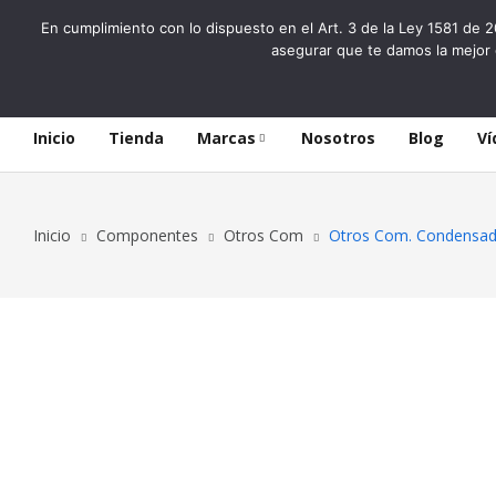
En cumplimiento con lo dispuesto en el Art. 3 de la Ley 1581 de 2
asegurar que te damos la mejor 
Inicio
Tienda
Marcas
Nosotros
Blog
Ví
Inicio
Componentes
Otros Com
Otros Com. Condensado