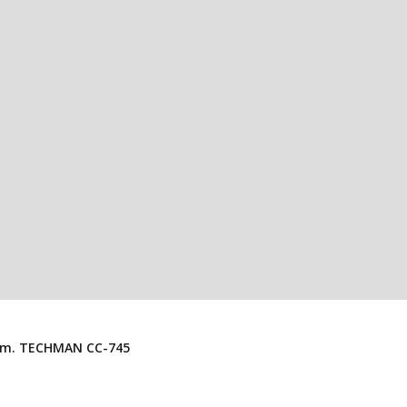
Conector USB 3.1 Tipo C Hembra 24 Pines, SMD 9x10mm. TECHMAN CC-745