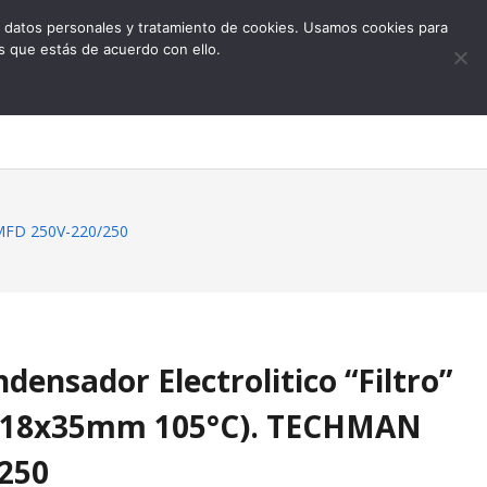
 de datos personales y tratamiento de cookies. Usamos cookies para
s que estás de acuerdo con ello.
0
 MFD 250V-220/250
ensador Electrolitico “Filtro”
, 18x35mm 105°C). TECHMAN
250