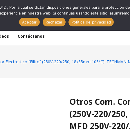
012 , Por la cual se dictan disposiciones generales para la protección
experiencia en nuestra web. Si continúas usando este sitio, asumiremo
Aceptar
Rechazar
Política de privacidad
deos
Contáctanos
r Electrolitico “Filtro” (250V-220/250, 18x35mm 105°C). TECHMAN
Otros Com. Cond
(250V-220/250
MFD 250V-220/