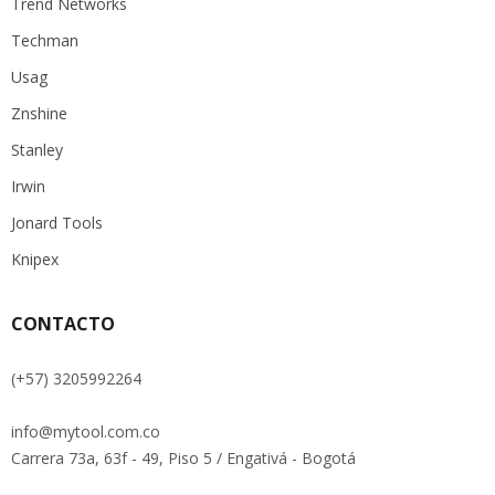
Trend Networks
Techman
Usag
Znshine
Stanley
Irwin
Jonard Tools
Knipex
CONTACTO
(+57) 3205992264
info@mytool.com.co
Carrera 73a, 63f - 49, Piso 5 / Engativá - Bogotá