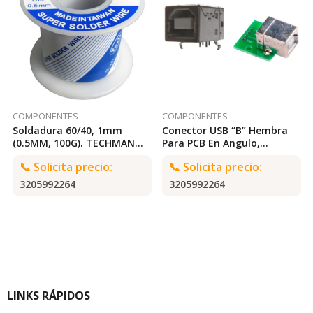
COMPONENTES
COMPONENTES
Soldadura 60/40, 1mm
Conector USB “B” Hembra
(0.5MM, 100G). TECHMAN
Para PCB En Angulo,
TS-451
Horizontal. TECHMAN CC-
📞
Solicita precio:
📞
Solicita precio:
706
3205992264
3205992264
LINKS RÁPIDOS