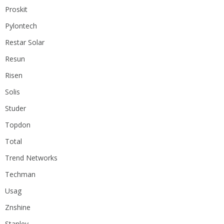
Proskit
Pylontech
Restar Solar
Resun
Risen
Solis
Studer
Topdon
Total
Trend Networks
Techman
Usag
Znshine
Stanley