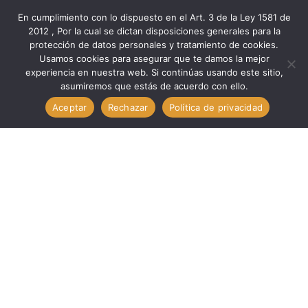
En cumplimiento con lo dispuesto en el Art. 3 de la Ley 1581 de
2012 , Por la cual se dictan disposiciones generales para la
protección de datos personales y tratamiento de cookies.
Inicio
Componentes
Otros Com
Usamos cookies para asegurar que te damos la mejor
Otros Com. Circuitos LF353 TECHMAN LF353
experiencia en nuestra web. Si continúas usando este sitio,
asumiremos que estás de acuerdo con ello.
Aceptar
Rechazar
Política de privacidad