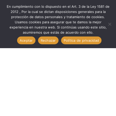
En cumplimiento con lo dispuesto en el Art. 3 de la Ley 1581 de
2012 , Por la cual se dictan disposiciones generales para la
protección de datos personales y tratamiento de cookies.
Inicio
Componentes
Otros Com
Usamos cookies para asegurar que te damos la mejor
Otros Com. Circuitos 8002B TECHMAN 8002B
experiencia en nuestra web. Si continúas usando este sitio,
asumiremos que estás de acuerdo con ello.
Aceptar
Rechazar
Política de privacidad