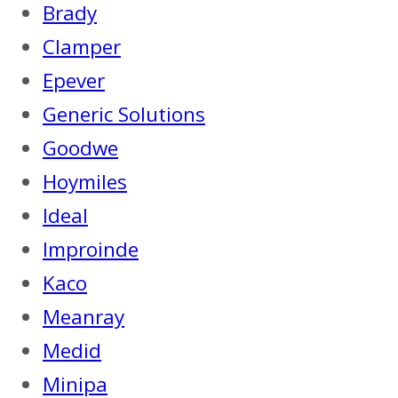
Brady
Clamper
Epever
Generic Solutions
Goodwe
Hoymiles
Ideal
Improinde
Kaco
Meanray
Medid
Minipa