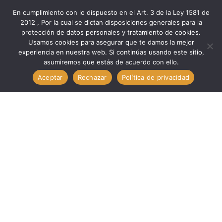
En cumplimiento con lo dispuesto en el Art. 3 de la Ley 1581 de
2012 , Por la cual se dictan disposiciones generales para la
protección de datos personales y tratamiento de cookies.
Inicio
Componentes
Otros Com
Usamos cookies para asegurar que te damos la mejor
Otros Com. Circuitos 74LS04 TECHMAN 74LS04
experiencia en nuestra web. Si continúas usando este sitio,
asumiremos que estás de acuerdo con ello.
Aceptar
Rechazar
Política de privacidad