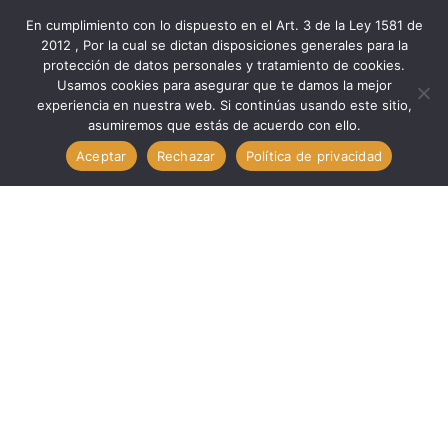
En cumplimiento con lo dispuesto en el Art. 3 de la Ley 1581 de
2012 , Por la cual se dictan disposiciones generales para la
protección de datos personales y tratamiento de cookies.
Inicio
Componentes
Otros Com
Usamos cookies para asegurar que te damos la mejor
Otros Com. Ceramica R20W – 20. TECHMAN R20W-20
experiencia en nuestra web. Si continúas usando este sitio,
asumiremos que estás de acuerdo con ello.
Aceptar
Rechazar
Política de privacidad