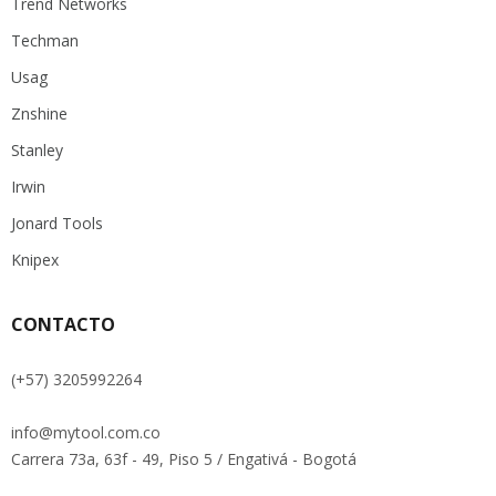
Trend Networks
Techman
Usag
Znshine
Stanley
Irwin
Jonard Tools
Knipex
CONTACTO
(+57) 3205992264
info@mytool.com.co
Carrera 73a, 63f - 49, Piso 5 / Engativá - Bogotá