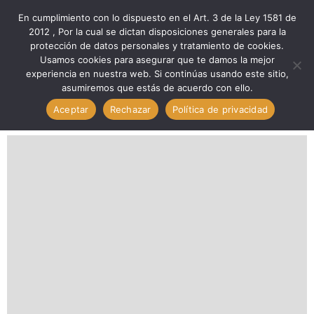
En cumplimiento con lo dispuesto en el Art. 3 de la Ley 1581 de
2012 , Por la cual se dictan disposiciones generales para la
protección de datos personales y tratamiento de cookies.
Inicio
Componentes
Otros Com
Usamos cookies para asegurar que te damos la mejor
Otros Com. Alto Brillo Transparente Pata Larga, 28mm
experiencia en nuestra web. Si continúas usando este sitio,
asumiremos que estás de acuerdo con ello.
(Blanco). TECHMAN DL-559
Aceptar
Rechazar
Política de privacidad