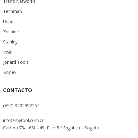
Trend Networks
Techman
Usag
Znshine
Stanley
Irwin
Jonard Tools
Knipex
CONTACTO
(+57) 3205992264
info@mytool.com.co
Carrera 73a, 63f - 49, Piso 5 / Engativá - Bogotá