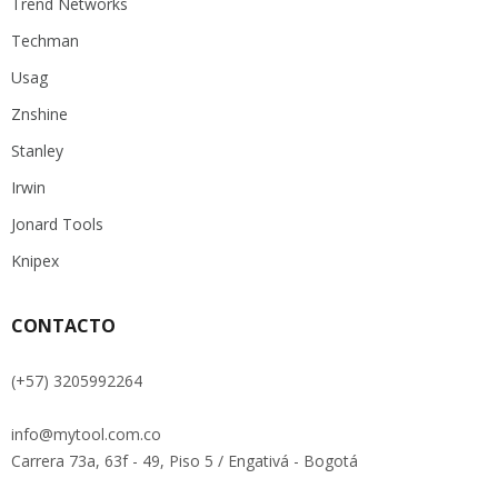
Trend Networks
Techman
Usag
Znshine
Stanley
Irwin
Jonard Tools
Knipex
CONTACTO
(+57) 3205992264
info@mytool.com.co
Carrera 73a, 63f - 49, Piso 5 / Engativá - Bogotá