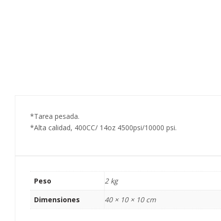
*Tarea pesada.
*Alta calidad, 400CC/ 14oz 4500psi/10000 psi.
Peso
2 kg
Dimensiones
40 × 10 × 10 cm