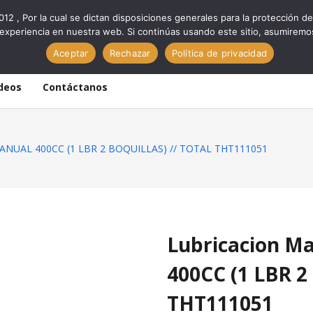
012 , Por la cual se dictan disposiciones generales para la protección
experiencia en nuestra web. Si continúas usando este sitio, asumiremo
Aceptar
Rechazar
Política de privacidad
deos
Contáctanos
ANUAL 400CC (1 LBR 2 BOQUILLAS) // TOTAL THT111051
Lubricacion 
400CC (1 LBR 
THT111051