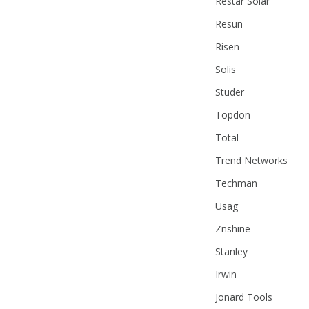
Restar Solar
Resun
Risen
Solis
Studer
Topdon
Total
Trend Networks
Techman
Usag
Znshine
Stanley
Irwin
Jonard Tools