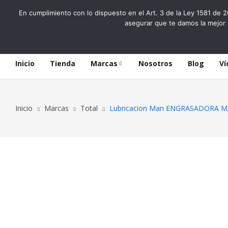
En cumplimiento con lo dispuesto en el Art. 3 de la Ley 1581 de 2
asegurar que te damos la mejor 
Inicio
Tienda
Marcas
Nosotros
Blog
Ví
Inicio
Marcas
Total
Lubricacion Man ENGRASADORA M