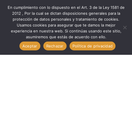
En cumplimiento con lo dispuesto en el Art. 3 de la Ley 1581 de
2012 , Por la cual se dictan disposiciones generales para la
protección de datos personales y tratamiento de cookies.
Inicio
Seguridad
Locativa
Usamos cookies para asegurar que te damos la mejor
Locativa CANDADO ANTICIZALLA DE PASADOR 70MM //
experiencia en nuestra web. Si continúas usando este sitio,
asumiremos que estás de acuerdo con ello.
TOTAL TLK32703
Aceptar
Rechazar
Política de privacidad