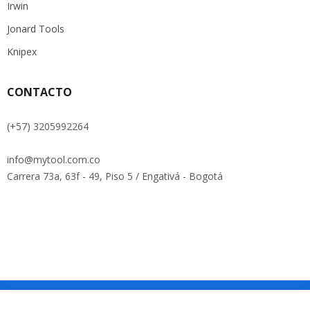
Irwin
Jonard Tools
Knipex
CONTACTO
(+57) 3205992264
info@mytool.com.co
Carrera 73a, 63f - 49, Piso 5 / Engativá - Bogotá
Copyright © Roadthemes. All Rights Reserved