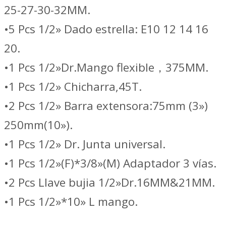
PZ
25-27-30-32MM.
//
•5 Pcs 1/2» Dado estrella: E10 12 14 16
TOTAL
20.
THKTHP21426
•1 Pcs 1/2»Dr.Mango flexible，375MM.
cantidad
•1 Pcs 1/2» Chicharra,45T.
•2 Pcs 1/2» Barra extensora:75mm (3»)
250mm(10»).
•1 Pcs 1/2» Dr. Junta universal.
•1 Pcs 1/2»(F)*3/8»(M) Adaptador 3 vías.
•2 Pcs Llave bujia 1/2»Dr.16MM&21MM.
•1 Pcs 1/2»*10» L mango.