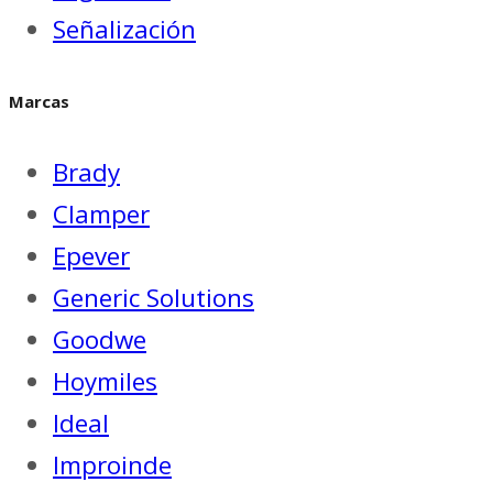
Señalización
Marcas
Brady
Clamper
Epever
Generic Solutions
Goodwe
Hoymiles
Ideal
Improinde