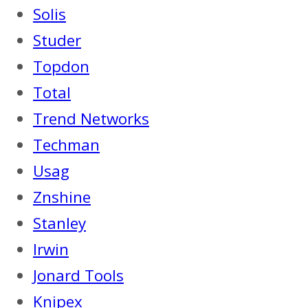
Solis
Studer
Topdon
Total
Trend Networks
Techman
Usag
Znshine
Stanley
Irwin
Jonard Tools
Knipex