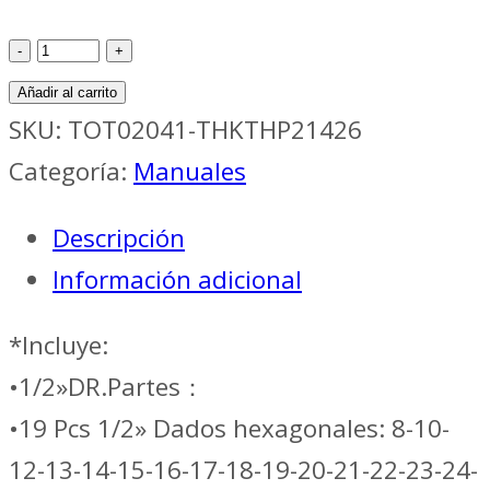
Juegos
Man
Añadir al carrito
HERRAMIENTA
SKU:
TOT02041-THKTHP21426
KIT
Categoría:
Manuales
LLAVES
Descripción
Y
Información adicional
COPAS
+
*Incluye:
P.
•1/2»DR.Partes：
MECANICO
•19 Pcs 1/2» Dados hexagonales: 8-10-
142
12-13-14-15-16-17-18-19-20-21-22-23-24-