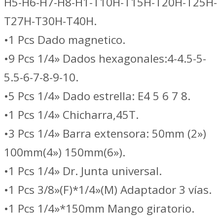
H5-H6-H7-H8-H1-T10H-T15H-T20H-T25H-
T27H-T30H-T40H.
•1 Pcs Dado magnetico.
•9 Pcs 1/4» Dados hexagonales:4-4.5-5-
5.5-6-7-8-9-10.
•5 Pcs 1/4» Dado estrella: E4 5 6 7 8.
•1 Pcs 1/4» Chicharra,45T.
•3 Pcs 1/4» Barra extensora: 50mm (2»)
100mm(4») 150mm(6»).
•1 Pcs 1/4» Dr. Junta universal.
•1 Pcs 3/8»(F)*1/4»(M) Adaptador 3 vías.
•1 Pcs 1/4»*150mm Mango giratorio.