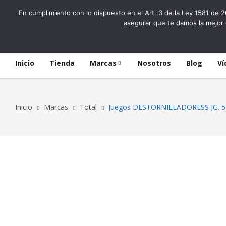
En cumplimiento con lo dispuesto en el Art. 3 de la Ley 1581 de 2
asegurar que te damos la mejor 
Inicio
Tienda
Marcas
Nosotros
Blog
Ví
Inicio
Marcas
Total
Juegos DESTORNILLADORESS JG. 5