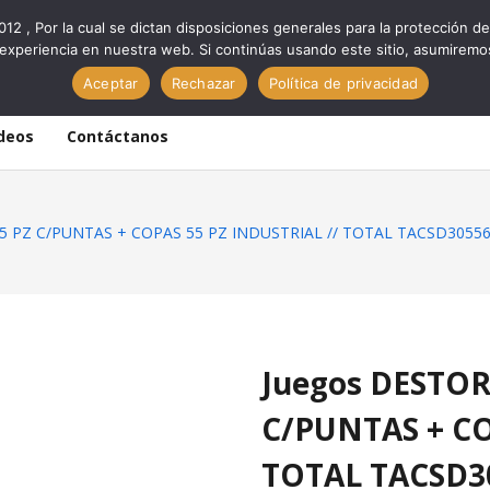
012 , Por la cual se dictan disposiciones generales para la protección
experiencia en nuestra web. Si continúas usando este sitio, asumiremo
Aceptar
Rechazar
Política de privacidad
deos
Contáctanos
5 PZ C/PUNTAS + COPAS 55 PZ INDUSTRIAL // TOTAL TACSD3055
Juegos DESTOR
C/PUNTAS + CO
TOTAL TACSD3