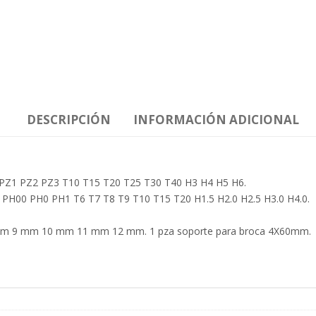
DESCRIPCIÓN
INFORMACIÓN ADICIONAL
PZ1 PZ2 PZ3 T10 T15 T20 T25 T30 T40 H3 H4 H5 H6.
 PH00 PH0 PH1 T6 T7 T8 T9 T10 T15 T20 H1.5 H2.0 H2.5 H3.0 H4.0.
mm 9 mm 10 mm 11 mm 12 mm. 1 pza soporte para broca 4X60mm.