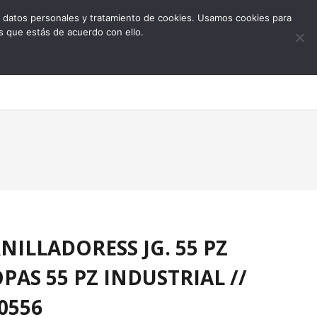
 de datos personales y tratamiento de cookies. Usamos cookies para
s que estás de acuerdo con ello.
0
6
NILLADORESS JG. 55 PZ
PAS 55 PZ INDUSTRIAL //
0556