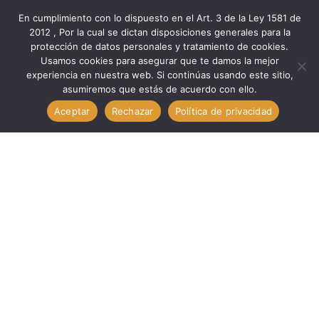
En cumplimiento con lo dispuesto en el Art. 3 de la Ley 1581 de
2012 , Por la cual se dictan disposiciones generales para la
protección de datos personales y tratamiento de cookies.
Inicio
Marcas
Total
Usamos cookies para asegurar que te damos la mejor
Juegos DESTORNILLADORES JG. 4 PIZ SURTIDO // TOTAL
experiencia en nuestra web. Si continúas usando este sitio,
asumiremos que estás de acuerdo con ello.
THT250604
Aceptar
Rechazar
Política de privacidad