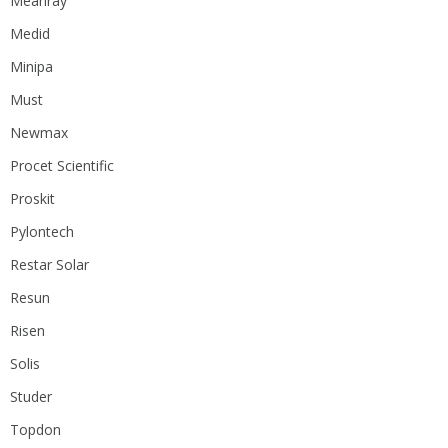
Meanray
Medid
Minipa
Must
Newmax
Procet Scientific
Proskit
Pylontech
Restar Solar
Resun
Risen
Solis
Studer
Topdon