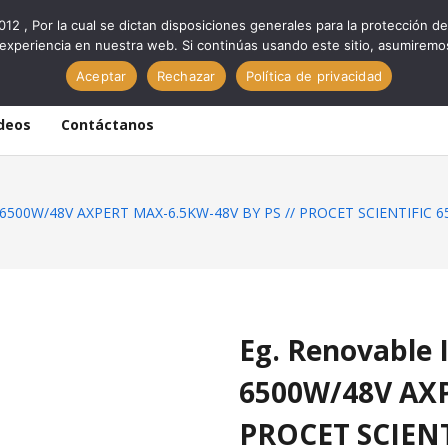
012 , Por la cual se dictan disposiciones generales para la protección
experiencia en nuestra web. Si continúas usando este sitio, asumiremo
Aceptar
Rechazar
Política de privacidad
deos
Contáctanos
 6500W/48V AXPERT MAX-6.5KW-48V BY PS // PROCET SCIENTIFIC 6
Eg. Renovable
6500W/48V AXP
PROCET SCIENT