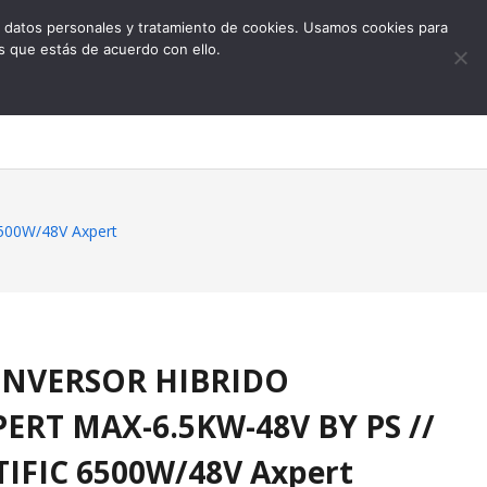
 de datos personales y tratamiento de cookies. Usamos cookies para
s que estás de acuerdo con ello.
0
500W/48V Axpert
 INVERSOR HIBRIDO
ERT MAX-6.5KW-48V BY PS //
IFIC 6500W/48V Axpert