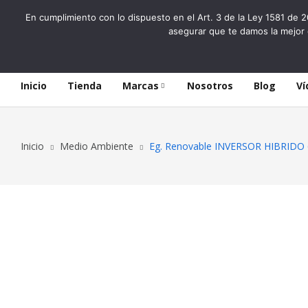
En cumplimiento con lo dispuesto en el Art. 3 de la Ley 1581 de 2
asegurar que te damos la mejor 
Inicio
Tienda
Marcas
Nosotros
Blog
Ví
Inicio
Medio Ambiente
Eg. Renovable INVERSOR HIBRIDO