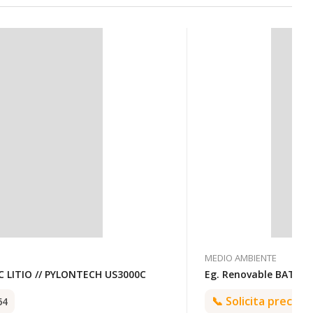
MEDIO AMBIENTE
C LITIO // PYLONTECH US3000C
Eg. Renovable BATERI
📞
Solicita precio:
64
3