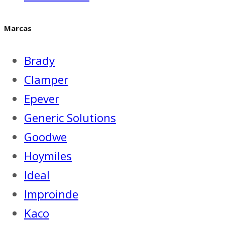
Marcas
Brady
Clamper
Epever
Generic Solutions
Goodwe
Hoymiles
Ideal
Improinde
Kaco