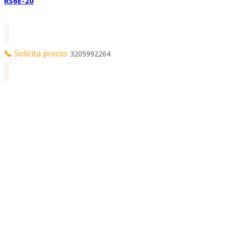
RS6E-20
📞
Solicita precio:
3205992264