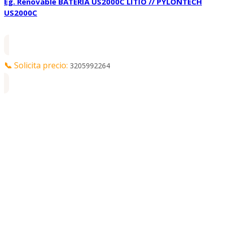
Eg. Renovable BATERIA US2000C LITIO // PYLONTECH
US2000C
📞
Solicita precio:
3205992264