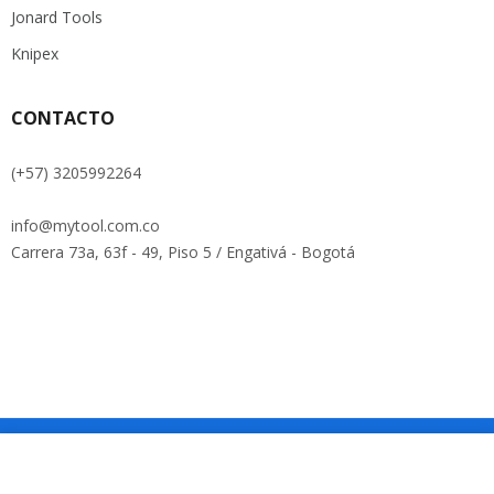
Jonard Tools
Knipex
CONTACTO
(+57) 3205992264
info@mytool.com.co
Carrera 73a, 63f - 49, Piso 5 / Engativá - Bogotá
Copyright © Roadthemes. All Rights Reserved